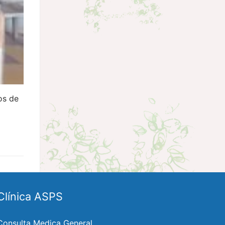
os de
Clínica ASPS
Consulta Medica General