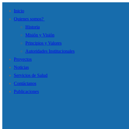
Ir
Menú
Cerrar
Inicio
al
Quienes somos?
contenido
Historia
Misión y Visión
Principios y Valores
Autoridades Institucionales
Proyectos
Noticias
Servicios de Salud
Contáctanos
Publicaciones