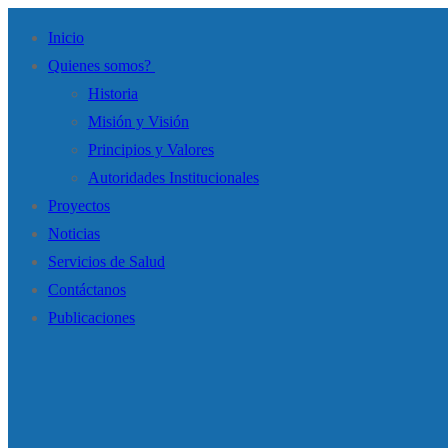
Ir
Menú
Cerrar
Inicio
al
Quienes somos?
contenido
Historia
Misión y Visión
Principios y Valores
Autoridades Institucionales
Proyectos
Noticias
Servicios de Salud
Contáctanos
Publicaciones