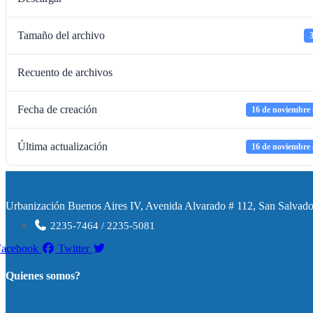
Tamaño del archivo
Recuento de archivos
Fecha de creación
16 de noviembre 
Última actualización
16 de noviembre 
Urbanización Buenos Aires IV, Avenida Alvarado # 112, San Salvador
2235-7464 / 2235-5081
Facebook
Twitter
Quienes somos?