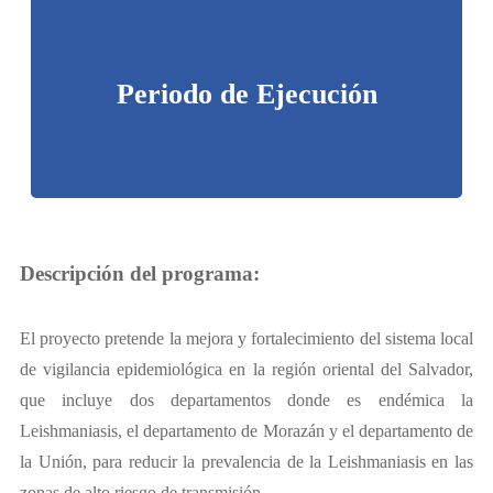
1° de Abril de 2023 a 31 de marzo de
Periodo de Ejecución
2025
Descripción del programa:
El proyecto pretende la mejora y fortalecimiento del sistema local
de vigilancia epidemiológica en la región oriental del Salvador,
que incluye dos departamentos donde es endémica la
Leishmaniasis, el departamento de Morazán y el departamento de
la Unión, para reducir la prevalencia de la Leishmaniasis en las
zonas de alto riesgo de transmisión.