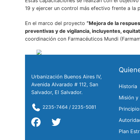
Estas capacitaciones se realizan con el objetiv
19 y ejercer un control más efectivo frente a l
En el marco del proyecto
“Mejora de la respues
preventivas y de vigilancia, incluyentes, equit
coordinación con Farmacéuticos Mundi (Farmamun
Quien
Urbanización Buenos Aires IV,
Avenida Alvarado # 112, San
Historia
Salvador, El Salvador.
Misión y
2235-7464 / 2235-5081
Principio
Autorida
Plan Est