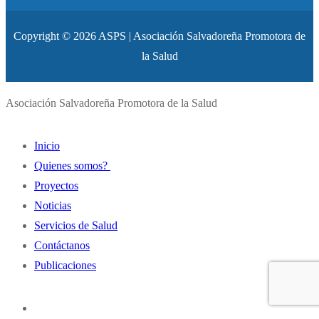
Copyright © 2026 ASPS | Asociación Salvadoreña Promotora de
la Salud
Asociación Salvadoreña Promotora de la Salud
Inicio
Quienes somos?
Proyectos
Historia
Noticias
Misión y Visión
Servicios de Salud
Principios y Valores
Contáctanos
Autoridades Institucionales
Publicaciones