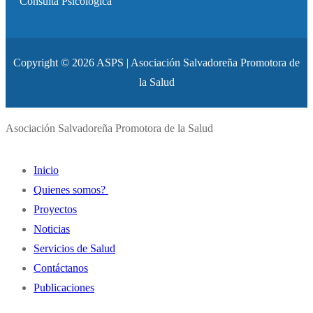
Consulta Psicológica
Copyright © 2026 ASPS | Asociación Salvadoreña Promotora de
la Salud
Asociación Salvadoreña Promotora de la Salud
Inicio
Quienes somos?
Proyectos
Historia
Noticias
Misión y Visión
Servicios de Salud
Principios y Valores
Contáctanos
Autoridades Institucionales
Publicaciones