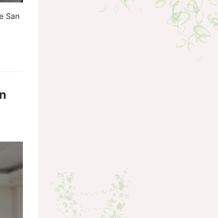
de San
en