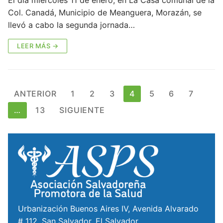
El día miércoles 11 de enero, en La Casa comunal de la
Col. Canadá, Municipio de Meanguera, Morazán, se
llevó a cabo la segunda jornada…
LEER MÁS →
ANTERIOR
1
2
3
4
5
6
7
…
13
SIGUIENTE
Urbanización Buenos Aires IV, Avenida Alvarado
# 112, San Salvador, El Salvador.